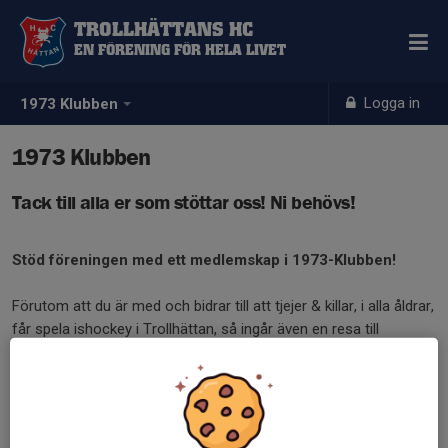
TROLLHÄTTANS HC
EN FÖRENING FÖR HELA LIVET
Logga in
1973 Klubben
1973 Klubben
Tack till alla er som stöttar oss! Ni behövs!
Stöd föreningen med ett medlemskap i 1973-Klubben!
Förutom att du är med och bidrar till att tjejer & killar, i alla åldrar,
får spela ishockey i Trollhättan, så ingår även en resa till
Scandinavium där vi tillsammans ser på SHL-hockey.
Du får ett årskort till klubbens samtliga hemmamatcher. Och inte
minst får du en grymt snygg THC halsduk!
För privatpersoner kostar ett medlemskap 1973 kr.