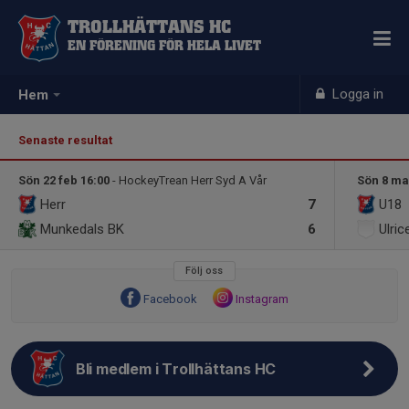
TROLLHÄTTANS HC
EN FÖRENING FÖR HELA LIVET
Logga in
Hem
Senaste resultat
Sön 22 feb 16:00
- HockeyTrean Herr Syd A Vår
Sön 8 ma
Herr
7
U18
Munkedals BK
6
Ulri
Följ oss
Facebook
Instagram
Bli medlem i Trollhättans HC