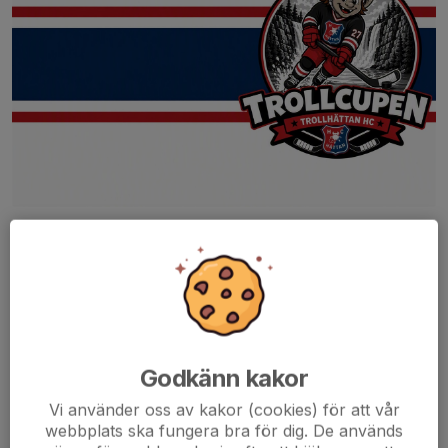
Trollhättans HC vill bjuda in till fartfyllda cupdagar i
Slättbergshallen.
Vi kommer under september att arrangera 1-dags cuper för U8,
U9 och U10.
För U8 - 26/9
Läs mer och och anmäler ert lag här
Trollcupen U8
Godkänn kakor
Vi använder oss av kakor (cookies) för att vår
För U9 -...
webbplats ska fungera bra för dig. De används
Läs mer