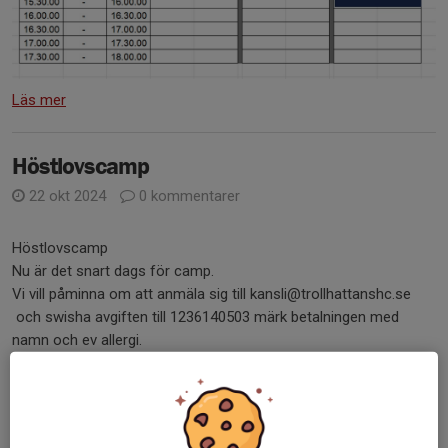
Läs mer
Höstlovscamp
22 okt 2024
0 kommentarer
Höstlovscamp
Nu är det snart dags för camp.
Vi vill påminna om att anmäla sig till kansli@trollhattanshc.se
och swisha avgiften till 1236140503 märk betalningen med
namn och ev allergi.
Till campen har man med slipade...
Läs mer