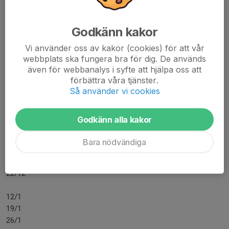
Säsongens poolspel
7 okt 2024
0 kommentarer
Godkänn kakor
Nu finns alla våra poolspel för säsongen 2024/2025 inlagda i
kalendern.
Vi använder oss av kakor (cookies) för att vår
webbplats ska fungera bra för dig. De används
Här nedan finns en sammanställning för er som vill boka in i
även för webbanalys i syfte att hjälpa oss att
förbättra våra tjänster.
familjekalendern.
Så använder vi cookies
19/10 - 1 lag
3/11
Godkänn alla kakor
10/11
24/11
Bara nödvändiga
8/12
15/12
22/12
12/1
19/1
26/1