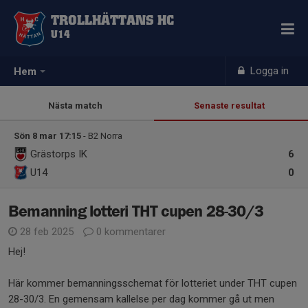
TROLLHÄTTANS HC
U14
Logga in
Hem
Nästa match
Senaste resultat
Sön 8 mar 17:15
- B2 Norra
Grästorps IK
6
U14
0
Bemanning lotteri THT cupen 28-30/3
28 feb 2025
0 kommentarer
Hej!
Här kommer bemanningsschemat för lotteriet under THT cupen
28-30/3. En gemensam kallelse per dag kommer gå ut men