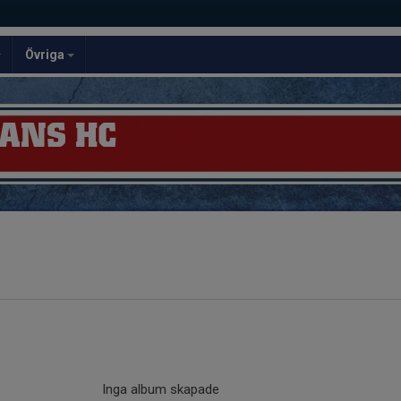
Övriga
ANS HC
Inga album skapade