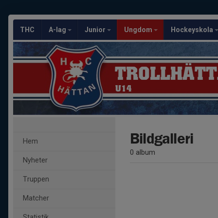
THC
A-lag
Junior
Ungdom
Hockeyskola
TROLLHÄTT
U14
Bildgalleri
Hem
0 album
Nyheter
Truppen
Matcher
Statistik