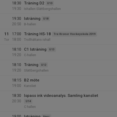
18:30
Träning D2
U10
19:30
Ishallen Slättbergshallen
19:30
Isträning
U18
20:50
B-hallen
11
17:00
Träning HS-18
Tre Kronor Hockeyskola 2019
18:00
Tor
Trollhättans ishall
18:10
C1 Isträning
U13
19:20
C-hallen
18:10
Träning
U12
19:20
Slättbergshallen
18:15
B2 möte
19:00
Kansliet
18:30
Ispass ink videoanalys. Samling kansliet
20:30
U14
C hallen
19:00
Isträning
Herr