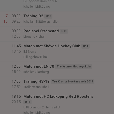
B-Ungdom Division 1 A
Ishallen Lidköping
7
08:30
Träning D2
U10
09:20
Sön
Ishallan Slättbergshallen
09:00
Poolspel Strömstad
U13
12:00
Lionshov Ishall
11:45
Match mot Skövde Hockey Club
U14
13:45
B2 Norra
Billingehov B-hall
12:00
Match mot LN 70
Tre Kronor Hockeyskola
15:00
Ishallen Slättberg
17:00
Träning HS-18
Tre Kronor Hockeyskola 2019
17:50
Trollhättans ishall
18:15
Match mot HC Lidköping Red Roosters
20:15
U18
U18 Division 2 Herr Syd B
Ishallen Lidköping