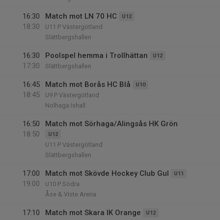
16:30
Match mot LN 70 HC
U12
18:30
U11 P Västergötland
Slättbergshallen
16:30
Poolspel hemma i Trollhättan
U12
17:30
Slättbergshallen
16:45
Match mot Borås HC Blå
U10
18:45
U9 P Västergötland
Nolhaga Ishall
16:50
Match mot Sörhaga/Alingsås HK Grön
18:50
U12
U11 P Västergötland
Slättbergshallen
17:00
Match mot Skövde Hockey Club Gul
U11
19:00
U10 P Södra
Åse & Viste Arena
17:10
Match mot Skara IK Orange
U12