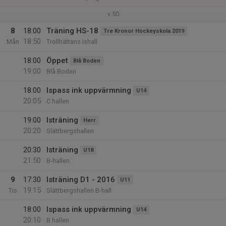
v.50
8
18:00
Träning HS-18
Tre Kronor Hockeyskola 2019
18:50
Mån
Trollhättans ishall
18:00
Öppet
Blå Boden
19:00
Blå Boden
18:00
Ispass ink uppvärmning
U14
20:05
C hallen
19:00
Isträning
Herr
20:20
Slättbergshallen
20:30
Isträning
U18
21:50
B-hallen
9
17:30
Isträning D1 - 2016
U11
19:15
Tis
Slättbergshallen B-hall
18:00
Ispass ink uppvärmning
U14
20:10
B hallen