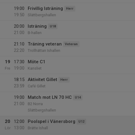
19:00
Frivillig Isträning
Herr
19:50
Slättbergshallen
20:00
Isträning
U18
21:00
B-hallen
21:10
Träning veteran
Veteran
22:20
Trollhättan Ishallen
19
17:30
Möte C1
19:00
Fre
Kansliet
18:15
Aktivitet Gillet
Herr
23:59
Café Gillet
19:00
Match mot LN 70 HC
U14
21:00
B2 Norra
Slättbergshallen
20
12:00
Poolspel i Vänersborg
U12
13:00
Lör
Brätte Ishall