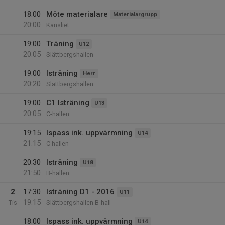
18:00
Möte materialare
Materialargrupp
20:00
Kansliet
19:00
Träning
U12
20:05
Slättbergshallen
19:00
Isträning
Herr
20:20
Slättbergshallen
19:00
C1 Isträning
U13
20:05
C-hallen
19:15
Ispass ink. uppvärmning
U14
21:15
C hallen
20:30
Isträning
U18
21:50
B-hallen
2
17:30
Isträning D1 - 2016
U11
19:15
Tis
Slättbergshallen B-hall
18:00
Ispass ink. uppvärmning
U14