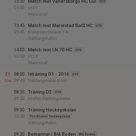
13:30
Match mot Vänersborgs HC Gul
U13
15:30
U12 P
Skara Ishall
13:45
Match mot Mariestad BoIS HC
U15
15:45
B-Ungdom Division 1 A
Slättbergshallen
14:00
Match mot LN 70 HC
U13
16:00
U12 P
Skara Ishall
21
08:00
Isträning D1 - 2016
U11
09:45
Sön
Slättbergshallen B-hall
08:30
Träning D2
U10
09:20
Ishallan Slättbergshallen
09:30
Träning Hockeyskolan
10:20
Tre Kronor Hockeyskola
Slättbergshallen
09:30
Bemannat i Blå Boden
Blå Boden