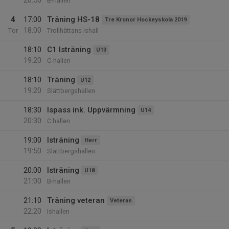
20:50
B-hallen
4
17:00
Träning HS-18
Tre Kronor Hockeyskola 2019
18:00
Tor
Trollhättans ishall
18:10
C1 Isträning
U13
19:20
C-hallen
18:10
Träning
U12
19:20
Slättbergshallen
18:30
Ispass ink. Uppvärmning
U14
20:30
C hallen
19:00
Isträning
Herr
19:50
Slättbergshallen
20:00
Isträning
U18
21:00
B-hallen
21:10
Träning veteran
Veteran
22:20
Ishallen