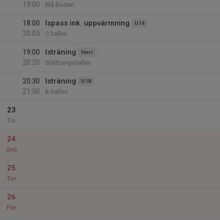
19:00
Blå Boden
18:00
Ispass ink. uppvärmning
U14
20:05
C hallen
19:00
Isträning
Herr
20:20
Slättbergshallen
20:30
Isträning
U18
21:50
B-hallen
23
Tis
24
Ons
25
Tor
26
Fre