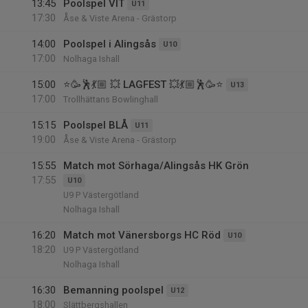
13:45
Poolspel VIT
U11
17:30
Åse & Viste Arena - Grästorp
14:00
Poolspel i Alingsås
U10
17:00
Nolhaga Ishall
15:00
⭐️🥳🕺💃🏼 💥 LAGFEST 💥💃🏼🕺🥳⭐️
U13
17:00
Trollhättans Bowlinghall
15:15
Poolspel BLÅ
U11
19:00
Åse & Viste Arena - Grästorp
15:55
Match mot Sörhaga/Alingsås HK Grön
17:55
U10
U9 P Västergötland
Nolhaga Ishall
16:20
Match mot Vänersborgs HC Röd
U10
18:20
U9 P Västergötland
Nolhaga Ishall
16:30
Bemanning poolspel
U12
18:00
Slättbergshallen