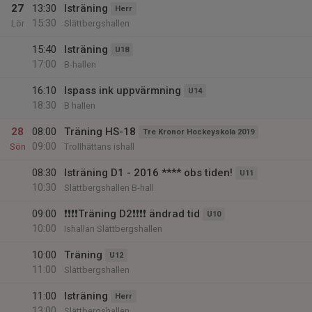
27
13:30
Isträning
Herr
15:30
Lör
Slättbergshallen
15:40
Isträning
U18
17:00
B-hallen
16:10
Ispass ink uppvärmning
U14
18:30
B hallen
28
08:00
Träning HS-18
Tre Kronor Hockeyskola 2019
09:00
Sön
Trollhättans ishall
08:30
Isträning D1 - 2016 **** obs tiden!
U11
10:30
Slättbergshallen B-hall
09:00
❗❗❗❗Träning D2❗❗❗❗ ändrad tid
U10
10:00
Ishallan Slättbergshallen
10:00
Träning
U12
11:00
Slättbergshallen
11:00
Isträning
Herr
13:00
Slättbergshallen