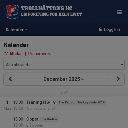
TROLLHÄTTANS HC
EN FÖRENING FÖR HELA LIVET
Logga in
Kalender
Kalender
Gå till idag
|
Prenumerera
December 2025
v.49
1
18:00
Träning HS-18
Tre Kronor Hockeyskola 2019
18:50
Mån
Trollhättans ishall
18:00
Öppet
Blå Boden
19:00
Blå Boden