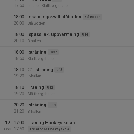
17:50
Ishallen Slättbergshallen
18:00
Insamlingskväll blåboden
Blå Boden
20:00
Blå Boden
18:00
Ispass ink. uppvärmning
U14
20:10
B hallen
18:00
Isträning
Herr
18:50
Slättbergshallen
18:10
C1 Isträning
U13
19:20
C-hallen
18:10
Träning
U12
19:20
Slättbergshallen
20:20
Isträning
U18
21:20
B-hallen
17
17:00
Träning Hockeyskolan
17:50
Ons
Tre Kronor Hockeyskola