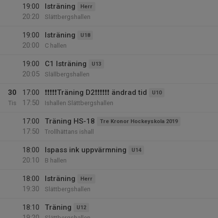
19:00
Isträning
Herr
20:20
Slättbergshallen
19:00
Isträning
U18
20:00
C hallen
19:00
C1 Isträning
U13
20:05
Slällbergshallen
30
17:00
❗❗❗❗❗Träning D2❗❗❗❗❗❗ ändrad tid
U10
17:50
Tis
Ishallen Slättbergshallen
17:00
Träning HS-18
Tre Kronor Hockeyskola 2019
17:50
Trollhättans ishall
18:00
Ispass ink uppvärmning
U14
20:10
B hallen
18:00
Isträning
Herr
19:30
Slättbergshallen
18:10
Träning
U12
19:20
Slättbergshallen