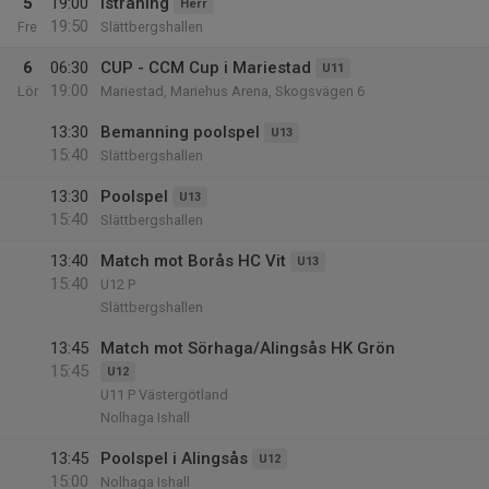
5
19:00
Isträning
Herr
19:50
Fre
Slättbergshallen
6
06:30
CUP - CCM Cup i Mariestad
U11
19:00
Lör
Mariestad, Mariehus Arena, Skogsvägen 6
13:30
Bemanning poolspel
U13
15:40
Slättbergshallen
13:30
Poolspel
U13
15:40
Slättbergshallen
13:40
Match mot Borås HC Vit
U13
15:40
U12 P
Slättbergshallen
13:45
Match mot Sörhaga/Alingsås HK Grön
15:45
U12
U11 P Västergötland
Nolhaga Ishall
13:45
Poolspel i Alingsås
U12
15:00
Nolhaga Ishall