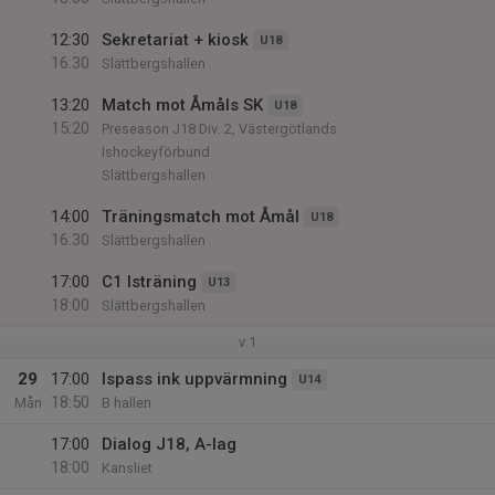
12:30
Sekretariat + kiosk
U18
16:30
Slättbergshallen
13:20
Match mot Åmåls SK
U18
15:20
Preseason J18 Div. 2, Västergötlands
Ishockeyförbund
Slättbergshallen
14:00
Träningsmatch mot Åmål
U18
16:30
Slättbergshallen
17:00
C1 Isträning
U13
18:00
Slättbergshallen
v.1
29
17:00
Ispass ink uppvärmning
U14
18:50
Mån
B hallen
17:00
Dialog J18, A-lag
18:00
Kansliet