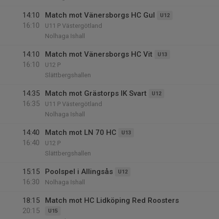
14:10
Match mot Vänersborgs HC Gul
U12
16:10
U11 P Västergötland
Nolhaga Ishall
14:10
Match mot Vänersborgs HC Vit
U13
16:10
U12 P
Slättbergshallen
14:35
Match mot Grästorps IK Svart
U12
16:35
U11 P Västergötland
Nolhaga Ishall
14:40
Match mot LN 70 HC
U13
16:40
U12 P
Slättbergshallen
15:15
Poolspel i Allingsås
U12
16:30
Nolhaga Ishall
18:15
Match mot HC Lidköping Red Roosters
20:15
U15