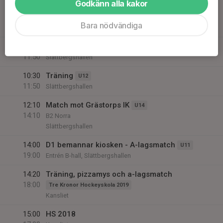
Godkänn alla kakor
09:30
Träning Hockeyskolan
10:20
Tre Kronor Hockeyskola
Bara nödvändiga
Slättbergshallen
10:30
C1 Isträning
U13
11:50
Slättbergshallen
10:30
Träning
U12
11:50
Slättbergshallen
12:10
Match mot Grästorps IK
U14
14:10
B2 Norra
Slättbergshallen
14:00
D1 bemannar kiosken - A-lagsmatch
U11
19:00
Entrén B-hall, Slättbergshallen
14:20
Träning, pizzamys och a-lagsmatch
18:00
Tre Kronor Hockeyskola 2019
Kansliet
15:00
HS 2018