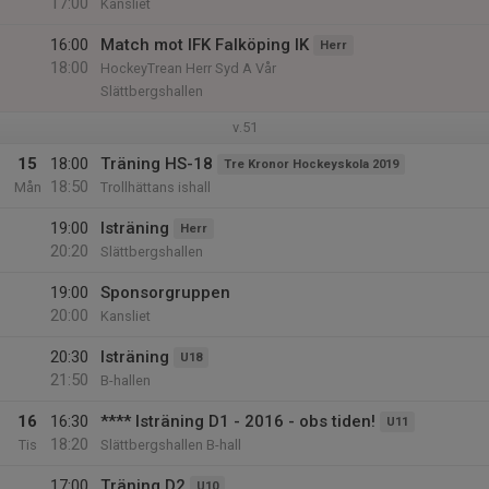
17:00
Kansliet
16:00
Match mot IFK Falköping IK
Herr
18:00
HockeyTrean Herr Syd A Vår
Slättbergshallen
v.51
15
18:00
Träning HS-18
Tre Kronor Hockeyskola 2019
18:50
Mån
Trollhättans ishall
19:00
Isträning
Herr
20:20
Slättbergshallen
19:00
Sponsorgruppen
20:00
Kansliet
20:30
Isträning
U18
21:50
B-hallen
16
16:30
**** Isträning D1 - 2016 - obs tiden!
U11
18:20
Tis
Slättbergshallen B-hall
17:00
Träning D2
U10