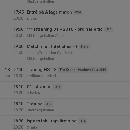
Slättbergshallen
17:45
Entré på A lags match
U14
20:00
Entrén
18:00
*** Isträning D1 - 2016 - ordinarie tid
U11
20:00
Slättbergshallen C-hall
19:00
Match mot Tidaholms HF
Herr
21:00
HockeyTrean Herr Syd A Vår
Slättbergshallen
18
17:00
Träning HS-18
Tre Kronor Hockeyskola 2019
18:00
Tor
Trollhättans ishall
18:10
C1 Isträning
U13
19:20
C-hallen
18:10
Träning
U12
19:20
Slättbergshallen
18:30
Ispass ink. uppvärmning
U14
20:30
C hallen