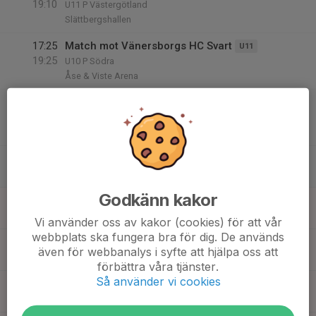
19:10
U11 P Västergötland
Slättbergshallen
17:25
Match mot Vänersborgs HC Svart
U11
19:25
U10 P Södra
Åse & Viste Arena
17:50
Match mot Grästorps IK Röd
U11
19:50
U10 P Södra
Åse & Viste Arena
17:50
Poolspel hemma i Trollhättan
U12
18:45
Slättbergshallen
Godkänn kakor
14
08:00
Isträning D1 - 2016
U11
09:45
Sön
Slättbergshallen B-hall
Vi använder oss av kakor (cookies) för att vår
webbplats ska fungera bra för dig. De används
08:30
Bemannat i Blå Boden
Blå Boden
även för webbanalys i syfte att hjälpa oss att
09:30
Trollhättans ishall
förbättra våra tjänster.
Så använder vi cookies
08:30
Träning D2
U10
09:20
Slättbergshallen