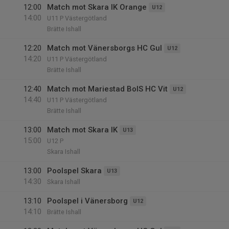
12:00
Match mot Skara IK Orange
U12
14:00
U11 P Västergötland
Brätte Ishall
12:20
Match mot Vänersborgs HC Gul
U12
14:20
U11 P Västergötland
Brätte Ishall
12:40
Match mot Mariestad BoIS HC Vit
U12
14:40
U11 P Västergötland
Brätte Ishall
13:00
Match mot Skara IK
U13
15:00
U12 P
Skara Ishall
13:00
Poolspel Skara
U13
14:30
Skara Ishall
13:10
Poolspel i Vänersborg
U12
14:10
Brätte Ishall