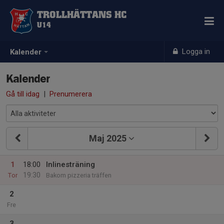
TROLLHÄTTANS HC
U14
Logga in
Kalender
Kalender
Gå till idag
|
Prenumerera
Maj 2025
1
18:00
Inlinesträning
19:30
Tor
Bakom pizzeria träffen
2
Fre
3