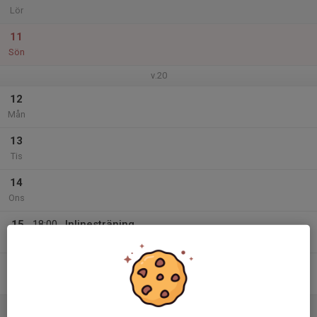
Lör
11
Sön
v.20
12
Mån
13
Tis
14
Ons
15
18:00
Inlinesträning
19:30
Tor
Fritidsyta bakom pizzeria träffen
16
Fre
17