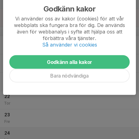
Lör
Godkänn kakor
18
Vi använder oss av kakor (cookies) för att vår
Sön
webbplats ska fungera bra för dig. De används
även för webbanalys i syfte att hjälpa oss att
v.21
förbättra våra tjänster.
19
Så använder vi cookies
Mån
20
Godkänn alla kakor
Tis
Bara nödvändiga
21
Ons
22
Tor
23
Fre
24