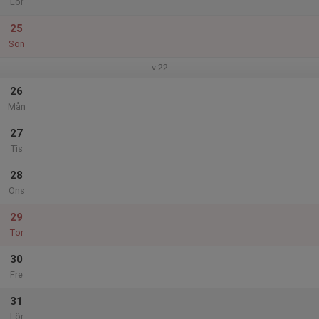
Lör
25
Sön
v.22
26
Mån
27
Tis
28
Ons
29
Tor
30
Fre
31
Lör