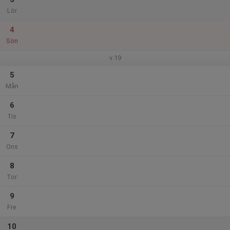
Lör
4
Sön
v.19
5
Mån
6
Tis
7
Ons
8
Tor
9
Fre
10