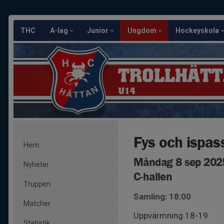
THC
A-lag
Junior
Ungdom
Hockeyskola
TROLLHÄTT
U14
Fys och ispass
Hem
Måndag 8 sep 2025
Nyheter
C-hallen
Truppen
Samling: 18:00
Matcher
Uppvärmning 18-19
Statistik