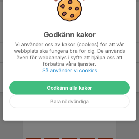
Julklapp till spelare
28 nov 2024
0
Schema höstlovscamp
Godkänn kakor
24 okt 2024
0
Vi använder oss av kakor (cookies) för att vår
Höstlovscamp
webbplats ska fungera bra för dig. De används
22 okt 2024
0
även för webbanalys i syfte att hjälpa oss att
förbättra våra tjänster.
Så använder vi cookies
Godkänn alla kakor
Bara nödvändiga