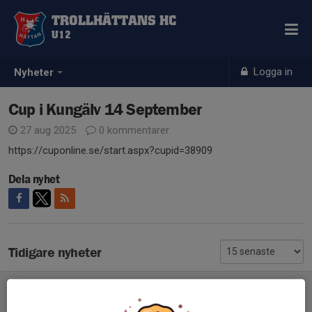
TROLLHÄTTANS HC
U12
Logga in
Nyheter
Cup i Kungälv 14 September
27 aug 2025
0 kommentarer
https://cuponline.se/start.aspx?cupid=38909
Dela nyhet
Tidigare nyheter
Cup i Kungälv 14 September
27 aug 2025
0