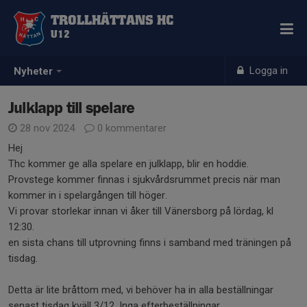
TROLLHÄTTANS HC
U12
Logga in
Nyheter
Julklapp till spelare
28 nov 2024
0 kommentarer
Hej
Thc kommer ge alla spelare en julklapp, blir en hoddie.
Provstege kommer finnas i sjukvårdsrummet precis när man
kommer in i spelargången till höger.
Vi provar storlekar innan vi åker till Vänersborg på lördag, kl
12:30.
en sista chans till utprovning finns i samband med träningen på
tisdag.
Detta är lite bråttom med, vi behöver ha in alla beställningar
senast tisdag kväll 3/12. Inga efterbeställningar.