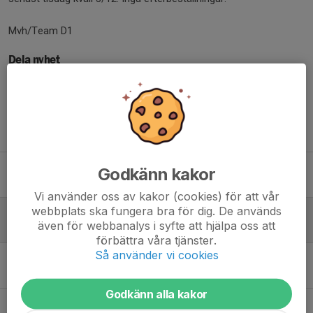
Mvh/Team D1
Dela nyhet
Tidigare nyheter
Cup i Kungälv 14 September
Godkänn kakor
27 aug 2025
0
Vi använder oss av kakor (cookies) för att vår
webbplats ska fungera bra för dig. De används
Julklapp till spelare
även för webbanalys i syfte att hjälpa oss att
28 nov 2024
0
förbättra våra tjänster.
Så använder vi cookies
Schema höstlovscamp
24 okt 2024
0
Godkänn alla kakor
Höstlovscamp