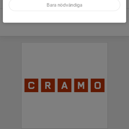
22 okt 2024
0
Bara nödvändiga