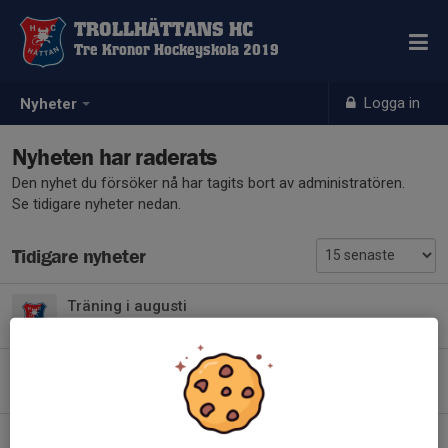
TROLLHÄTTANS HC
Tre Kronor Hockeyskola 2019
Logga in
Nyheter
Nyheten har raderats
Den nyhet du försöker nå har tagits bort av administratören.
Se tidigare nyheter nedan.
Tidigare nyheter
Träning i augusti
Igår, 08:47
0
Trollcupen
23 jul, 08:34
0