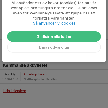
Vi använder oss av kakor (cookies) för att vår
Läs mer
webbplats ska fungera bra för dig. De används
även för webbanalys i syfte att hjälpa oss att
Fler nyheter
förbättra våra tjänster.
Så använder vi cookies
Ingen träning på några söndagar
19 mar, 08:37
0
Godkänn alla kakor
Säsongsavslutning på isen för barn och vuxna !
Bara nödvändiga
15 mar, 20:51
0
Kommande aktiviteter
Ons 19/8
Onsdagsträning
17:00-17:50
Slättbergshallen B-hallen
Hela kalendern