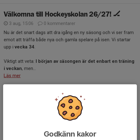
Välkomna till Hockeyskolan 26/27! 🏒
3 aug, 15:06
0 kommentarer
Nu är det snart dags att dra igång en ny säsong och vi ser fram
emot att träffa både nya och gamla spelare på isen. Vi startar
upp i
vecka 34
.
Viktigt att veta:
I början av säsongen är det enbart en träning
i veckan
, men...
Läs mer
Säsongsavslutning
9 apr, 16:57
0 kommentarer
Glöm inte att anmäla om ert barn kommer eller ej till vår egna
avslutning nu på söndag.
Detta för att vi ska kunna planera avslutning på ett bra sätt.
Godkänn kakor
Hoppas nu att ni föräldrar är med på isen också