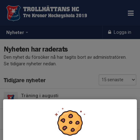
TROLLHÄTTANS HC
Tre Kronor Hockeyskola 2019
Logga in
Nyheter
Nyheten har raderats
Den nyhet du försöker nå har tagits bort av administratören.
Se tidigare nyheter nedan.
Tidigare nyheter
Träning i augusti
7 aug, 08:47
0
Trollcupen
23 jul, 08:34
0