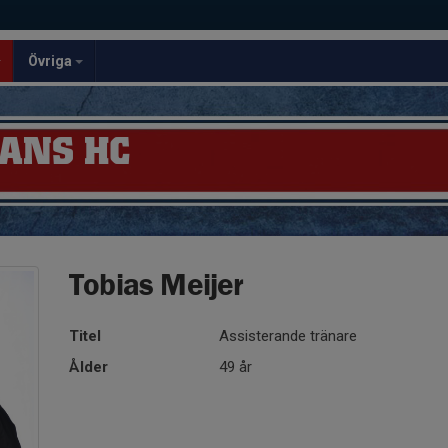
Övriga
ANS HC
Tobias Meijer
Titel
Assisterande tränare
Ålder
49 år