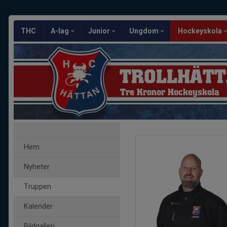
THC
A-lag
Junior
Ungdom
Hockeyskola
TROLLHÄTT
Tre Kronor Hockeyskola
Hem
Nyheter
Truppen
Kalender
Bildgalleri