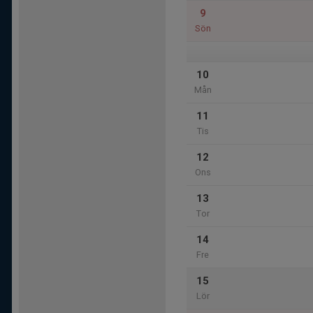
9
Sön
10
Mån
11
Tis
12
Ons
13
Tor
14
Fre
15
Lör