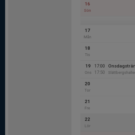
16
Sön
17
Mån
18
Tis
19
17:00
Onsdagsträ
17:50
Ons
Slättbergshalle
20
Tor
21
Fre
22
Lör