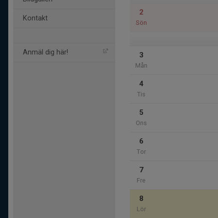
2
Kontakt
Sön
Anmäl dig här!
3
Mån
4
Tis
5
Ons
6
Tor
7
Fre
8
Lör