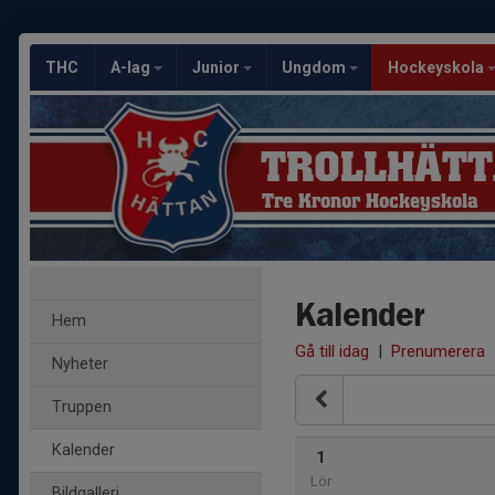
THC
A-lag
Junior
Ungdom
Hockeyskola
TROLLHÄTT
Tre Kronor Hockeyskola
Kalender
Hem
Gå till idag
|
Prenumerera
Nyheter
Truppen
Kalender
1
Lör
Bildgalleri