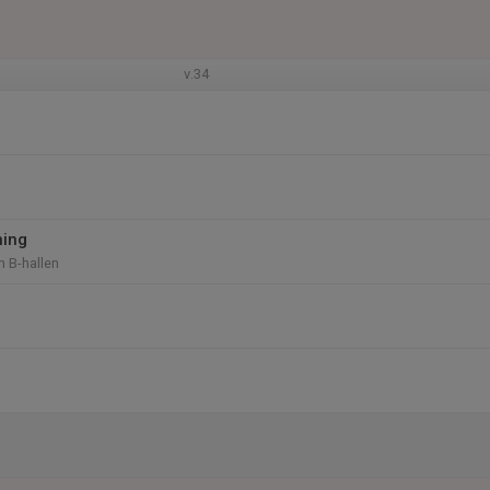
v.34
ning
n B-hallen