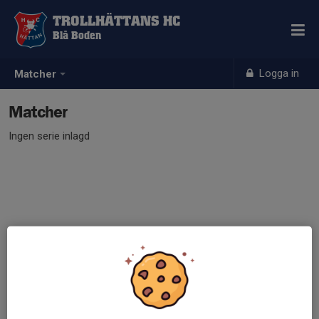
TROLLHÄTTANS HC
Blå Boden
Logga in
Matcher
Matcher
Ingen serie inlagd