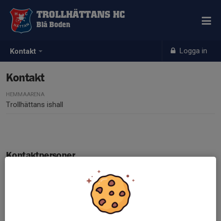
TROLLHÄTTANS HC
Blå Boden
Logga in
Kontakt
Kontakt
HEMMAARENA
Trollhättans ishall
Kontaktpersoner
Josefina Holmen
Huvudansvarig Blå Boden
072-701 65 63
josefina.holmen@hotmail.com