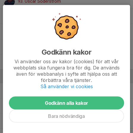
93. Oscar Söderström
33. Rasmus Albertsson
30. Theo Bergh
98. Viktor Skoglund
Godkänn kakor
Vi använder oss av kakor (cookies) för att vår
25. William Sokol
webbplats ska fungera bra för dig. De används
även för webbanalys i syfte att hjälpa oss att
Ledare
förbättra våra tjänster.
Så använder vi cookies
Christian Erkkilä
Assisterande tränare/kontakt
Godkänn alla kakor
Claes Purje
Materialare
Bara nödvändiga
Emil Zingmark
Huvudtränare/Kontakt