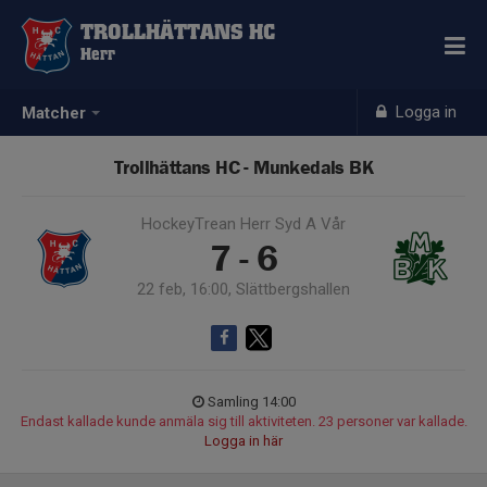
TROLLHÄTTANS HC
Herr
Logga in
Matcher
Trollhättans HC - Munkedals BK
HockeyTrean Herr Syd A Vår
7 - 6
22 feb, 16:00, Slättbergshallen
Samling 14:00
Endast kallade kunde anmäla sig till aktiviteten. 23 personer var kallade.
Logga in här