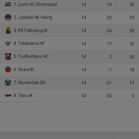
1. Lions HC Strömstad
14
19
30
2. Lysekils HK Viking
14
20
29
3. IFK Falköping IK
14
24
28
4. Tidaholms HF
14
17
26
5. Trollhättans HC
14
2
24
6. Skara IK
14
-1
18
7. Munkedals BK
14
-31
13
8. Tibro IK
14
-50
0