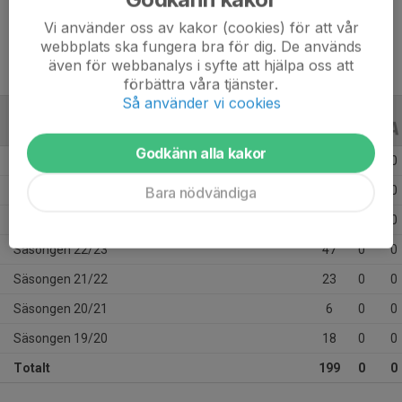
Ålder
22 år
Vi använder oss av kakor (cookies) för att vår
webbplats ska fungera bra för dig. De används
även för webbanalys i syfte att hjälpa oss att
förbättra våra tjänster.
Så använder vi cookies
ALLA SERIER
ALLA ÅR
Godkänn alla kakor
Säsongen 25/26
31
0
0
Säsongen 24/25
32
0
0
Bara nödvändiga
Säsongen 23/24
42
0
0
Säsongen 22/23
47
0
0
Säsongen 21/22
23
0
0
Säsongen 20/21
6
0
0
Säsongen 19/20
18
0
0
Totalt
199
0
0