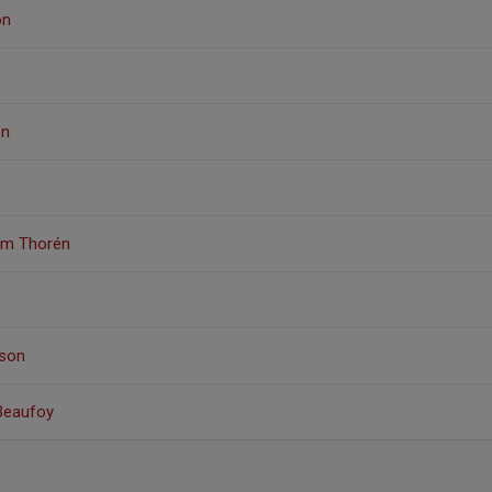
on
on
öm Thorén
sson
 Beaufoy