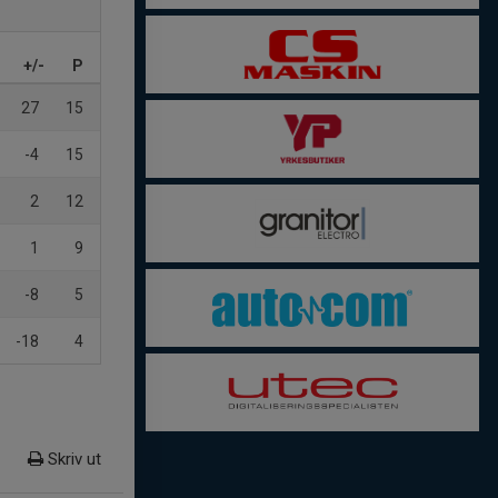
+/-
P
27
15
-4
15
2
12
1
9
-8
5
-18
4
Skriv ut