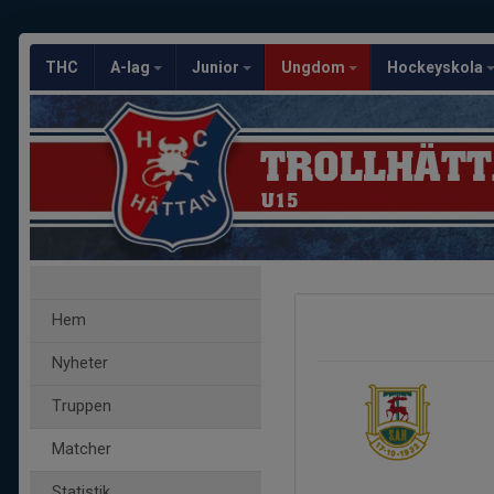
THC
A-lag
Junior
Ungdom
Hockeyskola
TROLLHÄTT
U15
Hem
Nyheter
Truppen
Matcher
Statistik