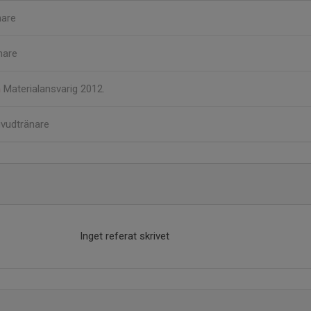
nare
nare
n
Materialansvarig 2012.
vudtränare
Inget referat skrivet