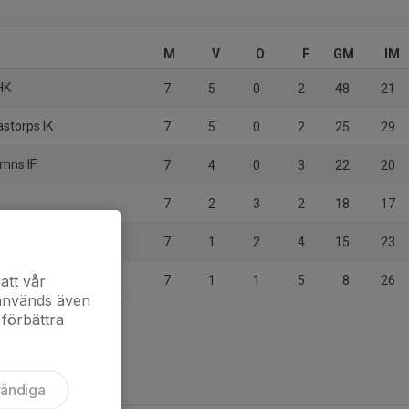
M
V
O
F
GM
IM
HK
7
5
0
2
48
21
ästorps IK
7
5
0
2
25
29
amns IF
7
4
0
3
22
20
7
2
3
2
18
17
stad Bois HC
7
1
2
4
15
23
att vår
7
1
1
5
8
26
 används även
 förbättra
vändiga