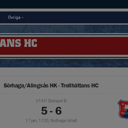
Övriga
ANS HC
Sörhaga/Alingsås HK - Trollhättans HC
U14 P Slutspel B
5 - 6
17 jan, 17:20, Nolhaga Ishall