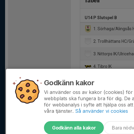
Tabell
U14 P Slutspel B
1. Sörhaga/Alingsås 
2. Trollhättans HC/Gr
3. Nittorps IK/Ulriceh
4. Tibro IK
5. Töreboda HF/Marie
Godkänn kakor
6. Skara IK
Vi använder oss av kakor (cookies) för 
webbplats ska fungera bra för dig. De
för webbanalys i syfte att hjälpa oss att
våra tjänster.
Så använder vi cookies
Godkänn alla kakor
Bara nöd