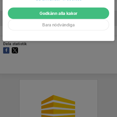
2
Arvid Tapper
17
0
0
0
0
Godkänn alla kakor
MÅLVAKTER
Bara nödvändiga
30
August Härling
16
0
-
0
0
Dela statistik