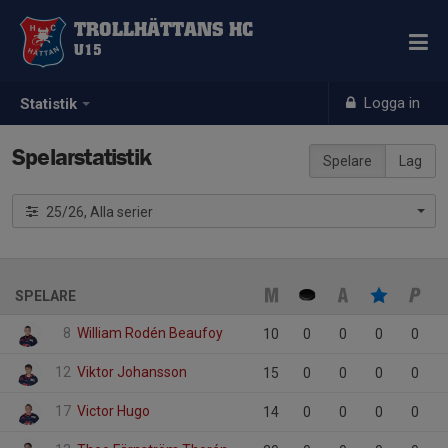
TROLLHÄTTANS HC
U15
Logga in
Statistik
Spelarstatistik
Spelare
Lag
25/26, Alla serier
SPELARE
8
William Rodén Beaufoy
10
0
0
0
0
12
Viktor Johansson
15
0
0
0
0
17
Victor Hugo
14
0
0
0
0