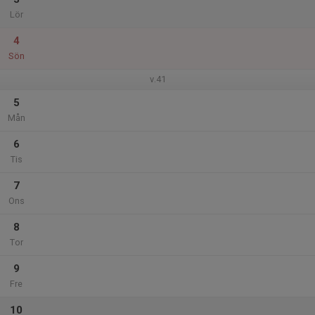
Lör
4
Sön
v.41
5
Mån
6
Tis
7
Ons
8
Tor
9
Fre
10