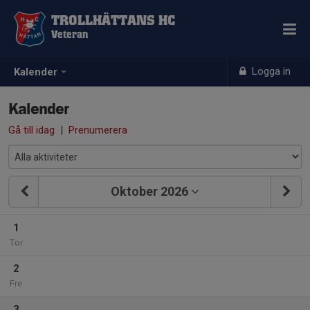
TROLLHÄTTANS HC
Veteran
Logga in
Kalender
Kalender
Gå till idag
|
Prenumerera
Oktober 2026
1
Tor
2
Fre
3