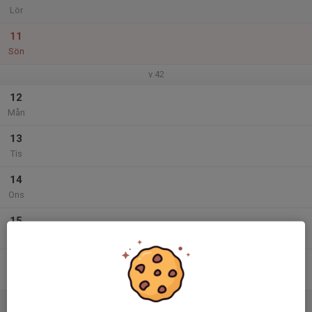
Lör
11
Sön
v.42
12
Mån
13
Tis
14
Ons
15
Tor
16
Fre
17