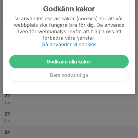
Lör
Godkänn kakor
18
Vi använder oss av kakor (cookies) för att vår
Sön
webbplats ska fungera bra för dig. De används
även för webbanalys i syfte att hjälpa oss att
v.43
förbättra våra tjänster.
19
Så använder vi cookies
Mån
20
Godkänn alla kakor
Tis
Bara nödvändiga
21
Ons
22
Tor
23
Fre
24