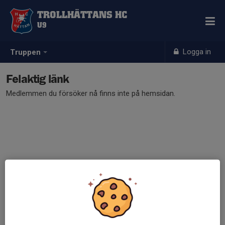
TROLLHÄTTANS HC
U9
Logga in
Truppen
Felaktig länk
Medlemmen du försöker nå finns inte på hemsidan.