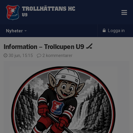
TROLLHÄTTANS HC
U9
Logga in
Nyheter
Information – Trollcupen U9 🏒
30 jun, 15:15
2 kommentarer