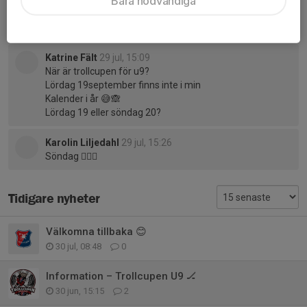
Bara nödvändiga
Kommentarer
Katrine Fält
29 jul, 15:09
När är trollcupen för u9?
Lördag 19september finns inte i min
Kalender i år 😅🙈
Lördag 19 eller söndag 20?
Karolin Liljedahl
29 jul, 15:26
Söndag 🤦🏼‍♀️
Tidigare nyheter
Välkomna tillbaka 😊
30 jul, 08:48
0
Information – Trollcupen U9 🏒
30 jun, 15:15
2