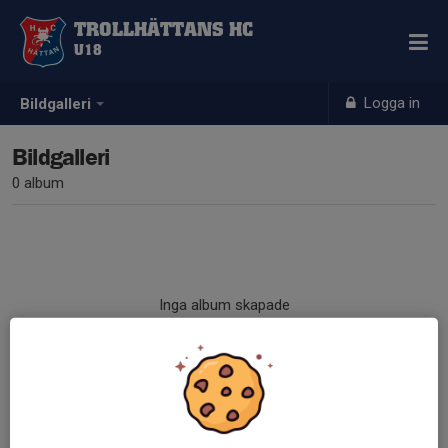
TROLLHÄTTANS HC
U18
Logga in
Bildgalleri
Bildgalleri
0 album
Inga album skapade