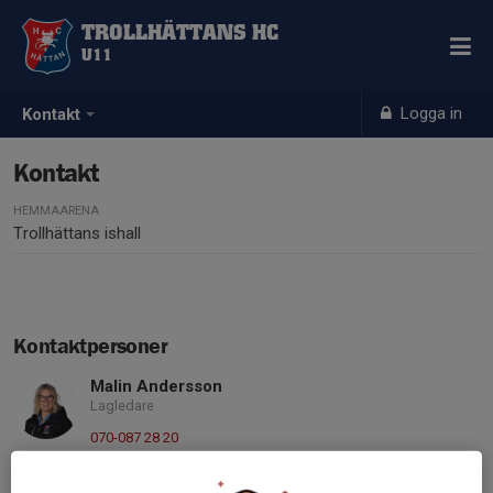
TROLLHÄTTANS HC
U11
Logga in
Kontakt
Kontakt
HEMMAARENA
Trollhättans ishall
Kontaktpersoner
Malin Andersson
Lagledare
070-087 28 20
malin.gk.andersson@gmail.com