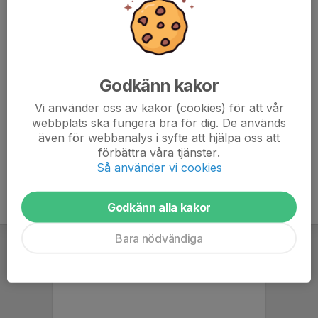
Markus Andersson
Huvudtränare
073-354 48 96
m4rkus4ndersson@gmail.com
Godkänn kakor
Jonas Salzberg
Huvudtränare
Vi använder oss av kakor (cookies) för att vår
076-880 25 41
webbplats ska fungera bra för dig. De används
070-299 91 04
även för webbanalys i syfte att hjälpa oss att
jonas@crossfittrestad.com
förbättra våra tjänster.
Så använder vi cookies
Godkänn alla kakor
Bara nödvändiga