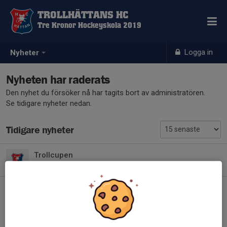
TROLLHÄTTANS HC
Tre Kronor Hockeyskola 2019
Logga in
Nyheter
Nyheten har raderats
Den nyhet du försöker nå har tagits bort av administratören.
Se tidigare nyheter nedan.
Tidigare nyheter
Trollcupen
23 jul, 08:34
0