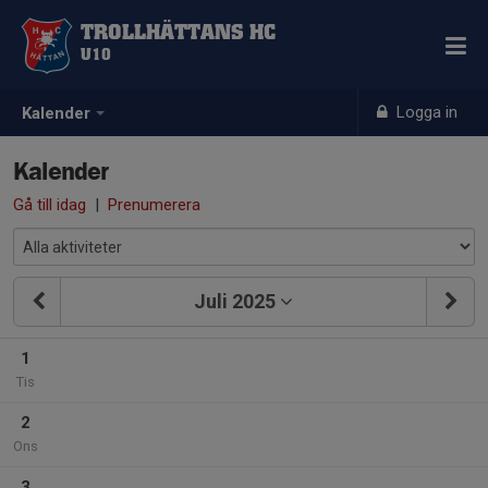
TROLLHÄTTANS HC
U10
Logga in
Kalender
Kalender
Gå till idag
|
Prenumerera
Juli 2025
1
Tis
2
Ons
3