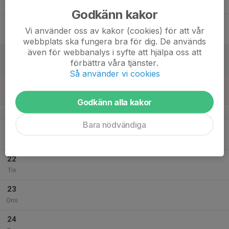
Tor
Godkänn kakor
18
Vi använder oss av kakor (cookies) för att vår
Fre
webbplats ska fungera bra för dig. De används
även för webbanalys i syfte att hjälpa oss att
19
förbättra våra tjänster.
Lör
Så använder vi cookies
20
Sön
Godkänn alla kakor
v.30
Bara nödvändiga
21
Mån
22
Tis
23
Ons
24