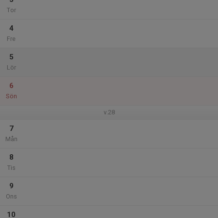
Tor
4
Fre
5
Lör
6
Sön
v.28
7
Mån
8
Tis
9
Ons
10