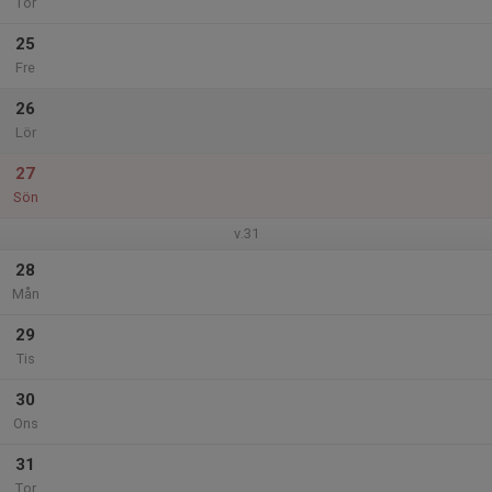
Tor
25
Fre
26
Lör
27
Sön
v.31
28
Mån
29
Tis
30
Ons
31
Tor