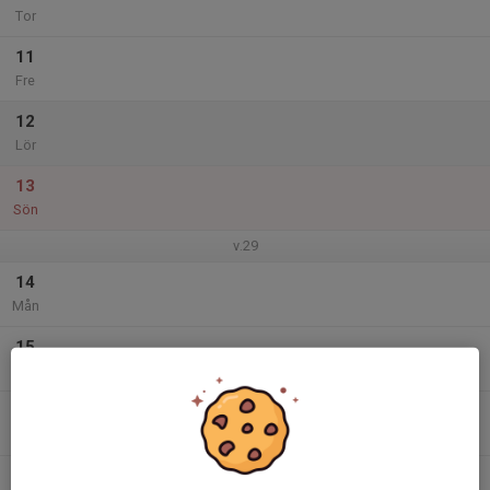
Tor
11
Fre
12
Lör
13
Sön
v.29
14
Mån
15
Tis
16
Ons
17