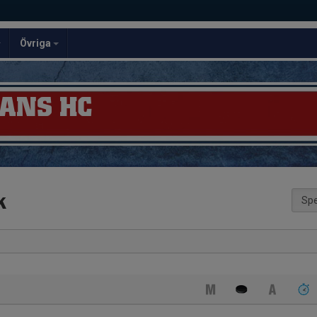
Övriga
ANS HC
k
Spe