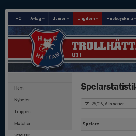
THC
A-lag
Junior
Ungdom
Hockeyskola
TROLLHÄTT
U11
Spelarstatisti
Hem
Nyheter
25/26, Alla serier
Truppen
Matcher
Spelare
Statistik