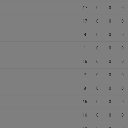
17
0
0
0
17
0
0
0
4
0
0
0
1
0
0
0
16
0
0
0
7
0
0
0
8
0
0
0
16
0
0
0
16
0
0
0