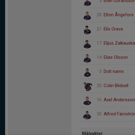
5
Elvin Göransso
20
Elton Ångefors
21
Elis Orava
17
Elijus Zalkausk
14
Elias Olsson
3
Dolt namn
20
Colin Blidsell
16
Axel Andersson
30
Alfred Färnstr
Målvakter