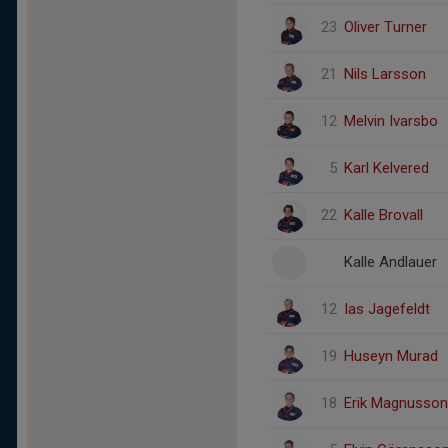
23
Oliver Turner
21
Nils Larsson
12
Melvin Ivarsbo
5
Karl Kelvered
22
Kalle Brovall
Kalle Andlauer
12
Ias Jagefeldt
19
Huseyn Murad
18
Erik Magnusson