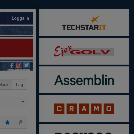
Logga in
lare
Lag