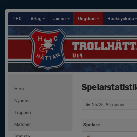
THC
A-lag
Junior
Ungdom
Hockeyskola
TROLLHÄTT
U14
Spelarstatisti
Hem
Nyheter
25/26, Alla serier
Truppen
Matcher
Spelare
Statistik