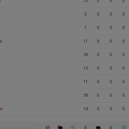
n
13
0
0
0
2
0
0
0
1
0
0
0
as
11
0
0
0
18
0
0
0
15
0
0
0
11
0
0
0
18
0
0
0
öm
14
0
0
0