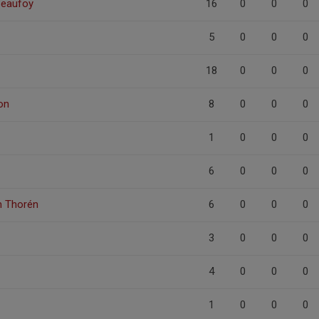
Beaufoy
16
0
0
0
5
0
0
0
18
0
0
0
on
8
0
0
0
1
0
0
0
6
0
0
0
m Thorén
6
0
0
0
3
0
0
0
4
0
0
0
1
0
0
0