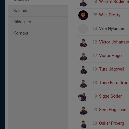
8
William Rodén 
Kalender
35
Wille Drotty
Bildgalleri
13
Ville Nylander
Kontakt
12
Viktor Johanss
17
Victor Hugo
19
Ture Jägevall
13
Theo Färnströ
9
Sigge Söder
23
Sem Hägglund
30
Oskar Friberg