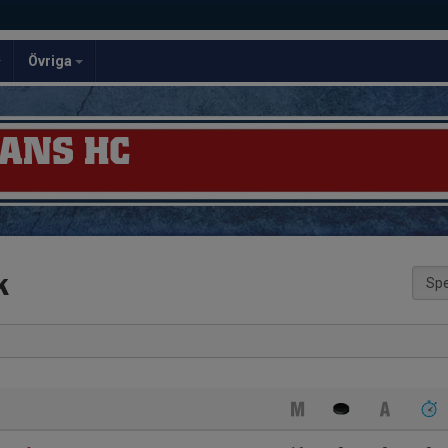
Övriga
ANS HC
k
Spe