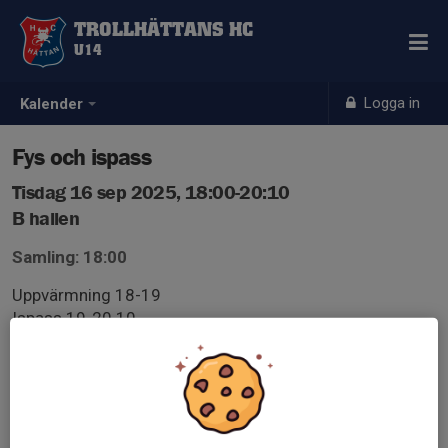
TROLLHÄTTANS HC
U14
Logga in
Kalender
Fys och ispass
Tisdag 16 sep 2025, 18:00-20:10
B hallen
Samling: 18:00
Uppvärmning 18-19
Ispass 19-20.10