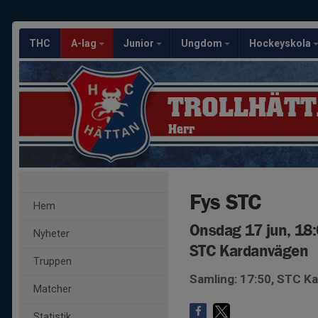
THC
A-lag
Junior
Ungdom
Hockeyskola
TROLLHÄTT
Herr
Fys STC
Hem
Onsdag 17 jun, 18
Nyheter
STC Kardanvägen
Truppen
Samling: 17:50, STC K
Matcher
Statistik