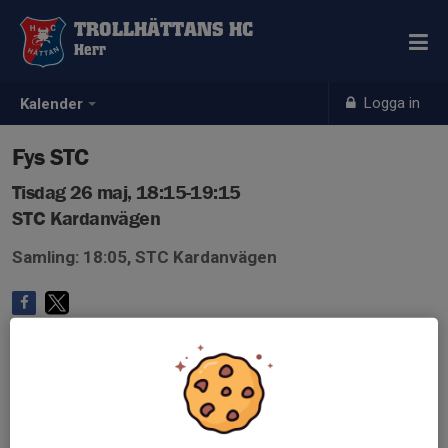
TROLLHÄTTANS HC
Herr
Logga in
Kalender
Fys STC
Tisdag 26 maj, 18:15-19:15
STC Kardanvägen
Samling: 18:05, STC Kardanvägen