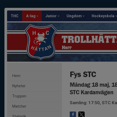
THC
A-lag
Junior
Ungdom
Hockeyskola
TROLLHÄTT
Herr
Fys STC
Hem
Måndag 18 maj, 18
Nyheter
STC Kardanvägen
Truppen
Samling: 17:50, STC K
Matcher
Statistik