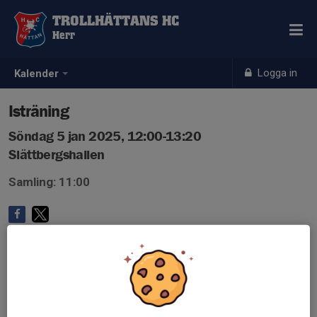
TROLLHÄTTANS HC
Herr
Logga in
Kalender
Isträning
Söndag 5 jan 2025, 12:00-13:20
Slättbergshallen
Samling: 11:00