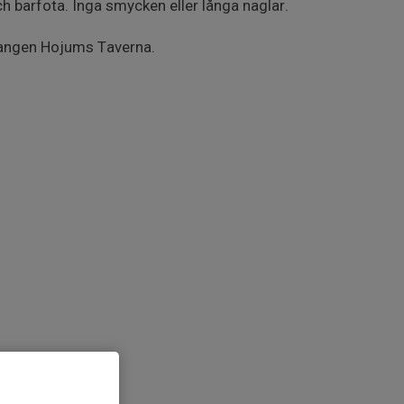
och barfota. Inga smycken eller långa naglar.
rangen Hojums Taverna.