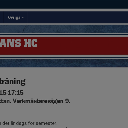
Övriga
ANS HC
träning
:15-17:15
ttan. Verkmästarevägen 9.
an det är dags för semester.