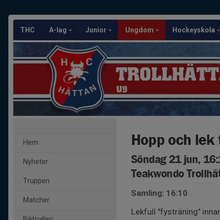
THC
A-lag
Junior
Ungdom
Hockeyskola
TROLLHÄTT
U9
Hopp och lek 
Hem
Söndag 21 jun, 16
Nyheter
Teakwondo Trollhä
Truppen
Samling: 16:10
Matcher
Lekfull "fysträning" inn
Bildgalleri