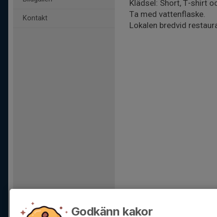
Klädsel: Short, T-shirt 
Ta med vattenflaske.
Kontakt
Lokalen bredvid restau
Godkänn kakor