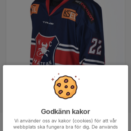
Godkänn kakor
Vi använder oss av kakor (cookies) för att vår
Position
Forward
webbplats ska fungera bra för dig. De används