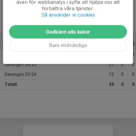
även för webbanalys i syfte att hjälpa oss att
Ålder
11 år
förbättra våra tjänster.
Så använder vi cookies
Godkänn alla kakor
ALLA SERIER
ALLA ÅR
Bara nödvändiga
Säsongen 25/26
6
0
0
Säsongen 24/25
21
0
0
Säsongen 23/24
12
0
0
Totalt
39
0
0