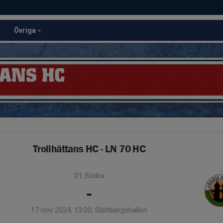
Övriga
ANS HC
Trollhättans HC - LN 70 HC
D1 Södra
-
17 nov 2024, 13:00, Slättbergshallen