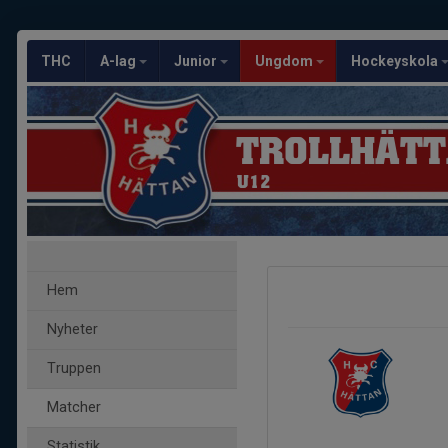
THC
A-lag
Junior
Ungdom
Hockeyskola
TROLLHÄTT
U12
Hem
Nyheter
Truppen
Matcher
Statistik