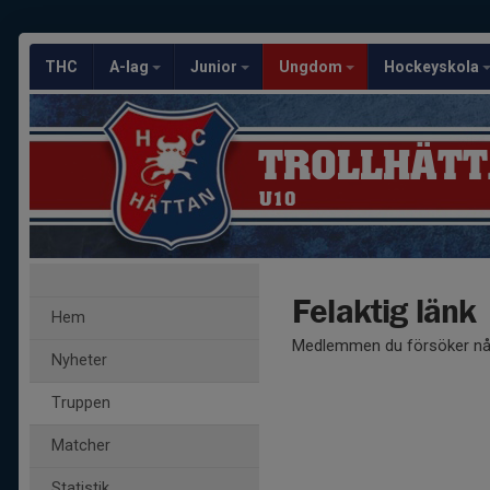
THC
A-lag
Junior
Ungdom
Hockeyskola
TROLLHÄTT
U10
Felaktig länk
Hem
Medlemmen du försöker nå 
Nyheter
Truppen
Matcher
Statistik