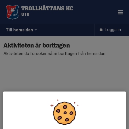
TROLLHÄTTANS HC
U10
Logga in
Till hemsidan
Aktiviteten är borttagen
Aktiviteten du försöker nå är borttagen från hemsidan.