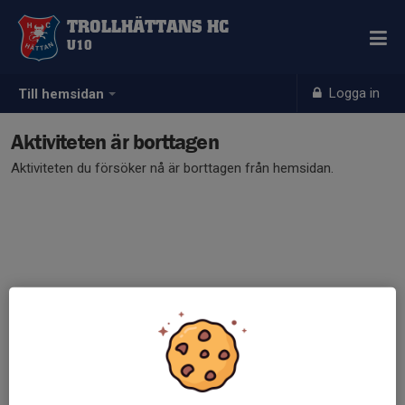
TROLLHÄTTANS HC
U10
Logga in
Till hemsidan
Aktiviteten är borttagen
Aktiviteten du försöker nå är borttagen från hemsidan.