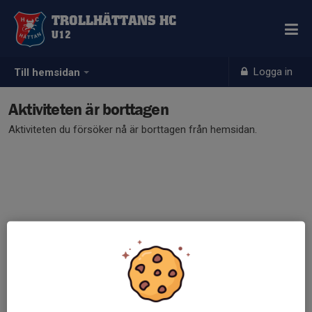
TROLLHÄTTANS HC
U12
Logga in
Till hemsidan
Aktiviteten är borttagen
Aktiviteten du försöker nå är borttagen från hemsidan.