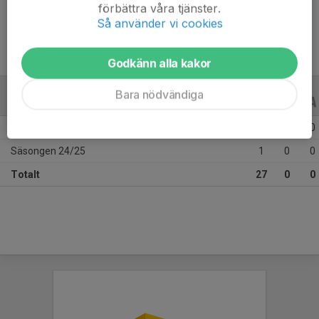
Ålder
13 år
förbättra våra tjänster.
Så använder vi cookies
Godkänn alla kakor
Bara nödvändiga
ALLA SERIER
ALLA ÅR
Säsongen 25/26
26
0
0
Säsongen 24/25
1
0
0
Totalt
27
0
0