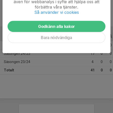
även för webbanalys i syfte att hjälpa oss att
Ålder
14 år
förbättra våra tjänster.
Så använder vi cookies
Godkänn alla kakor
ALLA SERIER
ALLA ÅR
Bara nödvändiga
Säsongen 25/26
20
0
0
Säsongen 24/25
17
0
0
Säsongen 23/24
4
0
0
Totalt
41
0
0