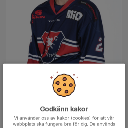
Godkänn kakor
Vi använder oss av kakor (cookies) för att vår
Position
Back
webbplats ska fungera bra för dig. De används