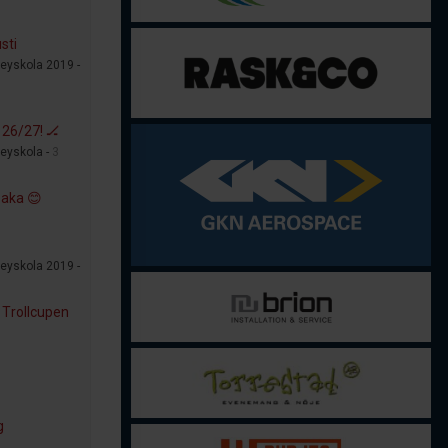
sti
eyskola 2019 -
26/27! 🏒
eyskola -
3
baka 😊
eyskola 2019 -
 Trollcupen
g