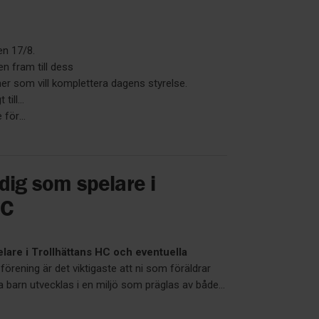
en 17/8.
n fram till dess
ner som vill komplettera dagens styrelse.
t till…
för...
 dig som spelare i
HC
elare i Trollhättans HC och eventuella
örening är det viktigaste att ni som föräldrar
 barn utvecklas i en miljö som präglas av både...