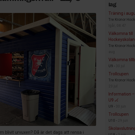
lag
Träning i augu
Tre Kronor Hock
Igår, 08:47
Välkomna till
Hockeyskolan 
Tre Kronor Hock
aug
Välkomna till
U9 -
30 jul
Trollcupen
Tre Kronor Hock
23 jul
Information –
U9 🏒
U9 -
30 jun
Trollcupen
U10 -
29 jun
Skolavslutnin
 blivit urvuxen? Då är det dags att rensa i
U18 -
3 jun