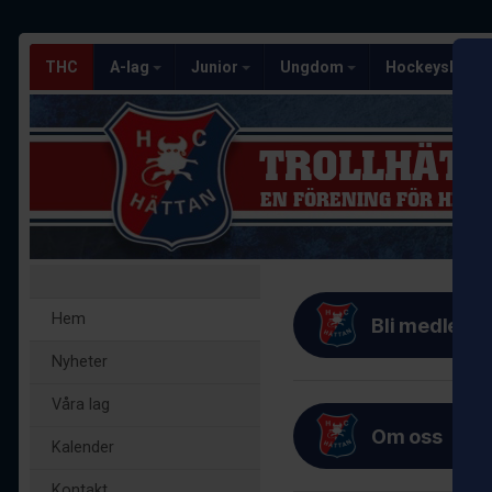
THC
A-lag
Junior
Ungdom
Hockeyskola
TROLLHÄTT
EN FÖRENING FÖR HELA 
Hem
Bli medlem i
Nyheter
Våra lag
Om oss
Kalender
Kontakt