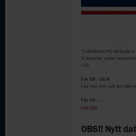
Trollhättans HC vill bjuda in 
Vi kommer under september 
U10.
För U8 - 26/9
Läs mer och och anmäler er
För U9 -...
Läs mer
OBS!! Nytt da