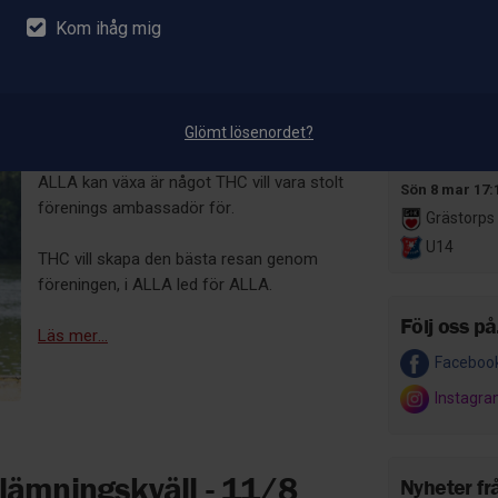
U18
Kom ihåg mig
Ulricehamns I
Hockey Club
UPP
-
Uppmuntra Pusha Peppa
Lör 7 mar 15:
Vägen framåt
-
Alltid framåt!
U15
Glömt lösenordet?
LN 70 HC
Gemenskap och glädje i en trygg miljö där
ALLA kan växa är något THC vill vara stolt
Sön 8 mar 17:
förenings ambassadör för.
Grästorps 
U14
THC vill skapa den bästa resan genom
föreningen, i ALLA led för ALLA.
Följ oss på.
Läs mer...
Faceboo
Instagr
nlämningskväll - 11/8
Nyheter fr