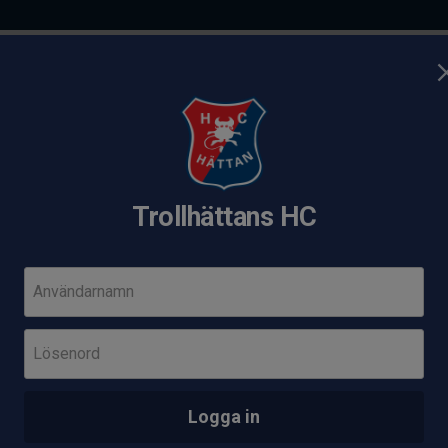
Övriga
ANS HC
LIVET
Trollhättans HC
Senaste res
Användarnamn
 Trollhättans HC
Sön 22 feb 16:
Lösenord
Herr
Munkedal
Logga in
Sön 8 mar 12: