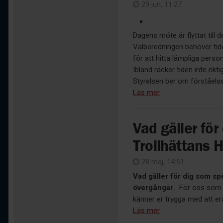
29 jun, 11:27
Dagens möte är flyttat till d
Valberedningen behöver tide
för att hitta lämpliga perso
Ibland räcker tiden inte riktig
Styrelsen ber om förståelse 
Läs mer
Vad gäller för
Trollhättans 
28 maj, 14:51
Vad gäller för dig som sp
övergångar.
För oss som f
känner er trygga med att era
Läs mer