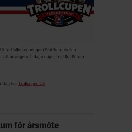
till fartfyllda cupdagar i Slättbergshallen.
att arrangera 1-dags cuper för U8, U9 och
t lag här
Trollcupen U8
tum för årsmöte