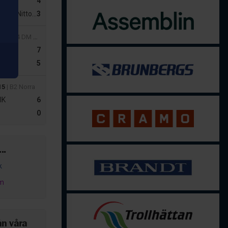
4
F/Nittorps IK
3
55
| U14 DM Västergötland
7
5
15
| B2 Norra
IK
6
0
..
k
am
ån våra