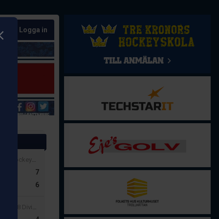
Logga in
ultat
00
| HockeyTrean Herr Syd A Vår
7
s BK
6
40
| U18 Division 2 Herr Syd B Vår