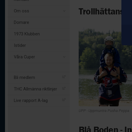
Trollhättans 
Om oss
Domare
1973 Klubben
Istider
Våra Cuper
Bli medlem
THC Allmänna riktlinjer
Live rapport A-lag
UPP - Uppmuntra Pusha Peppa
Blå Boden - I