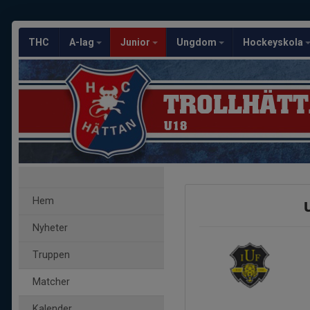
THC
A-lag
Junior
Ungdom
Hockeyskola
TROLLHÄTT
U18
Hem
U
Nyheter
Truppen
Matcher
Kalender