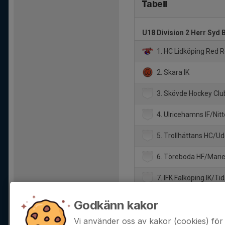
Tabell
U18 Division 2 Herr Syd 
1. HC Lidköping Red 
2. Skara IK
3. Skövde Hockey Clu
4. Ulricehamns IF/Nitt
5. Trollhättans HC/Ud
6. Töreboda HF/Marie
7. IFK Falköping IK/T
8. Vänersborgs HC
Godkänn kakor
9. LN 70 HC
Vi använder oss av kakor (cookies) för 