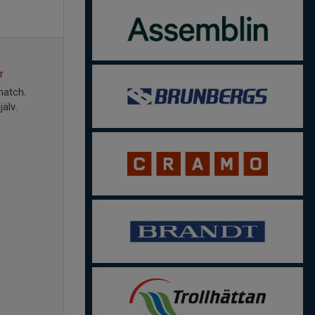
r
match.
älv.