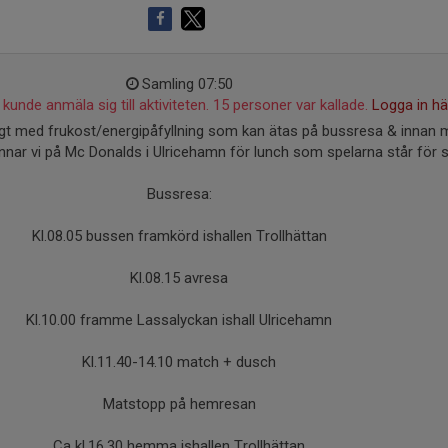
Samling 07:50
kunde anmäla sig till aktiviteten. 15 personer var kallade.
Logga in hä
gt med frukost/energipåfyllning som kan ätas på bussresa & innan 
ar vi på Mc Donalds i Ulricehamn för lunch som spelarna står för sj
Bussresa:
Kl.08.05 bussen framkörd ishallen Trollhättan
Kl.08.15 avresa
Kl.10.00 framme Lassalyckan ishall Ulricehamn
Kl.11.40-14.10 match + dusch
Matstopp på hemresan
Ca kl.16.30 hemma ishallen Trollhättan