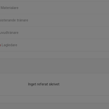
n
Materialare
isterande tränare
uvudtränare
n
Lagledare
Inget referat skrivet