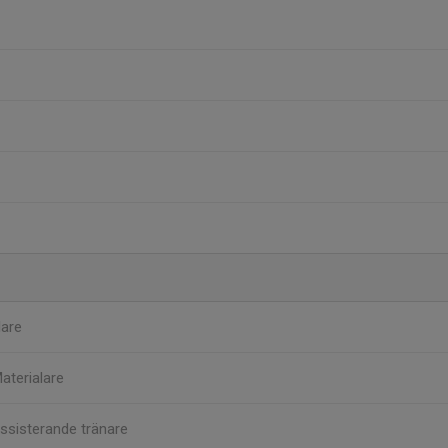
lare
aterialare
ssisterande tränare