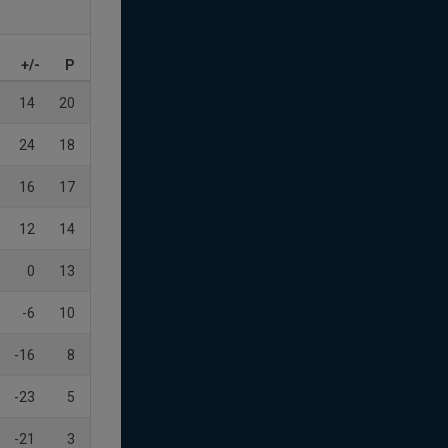
+/-
P
14
20
24
18
16
17
12
14
0
13
-6
10
-16
8
-23
5
-21
3