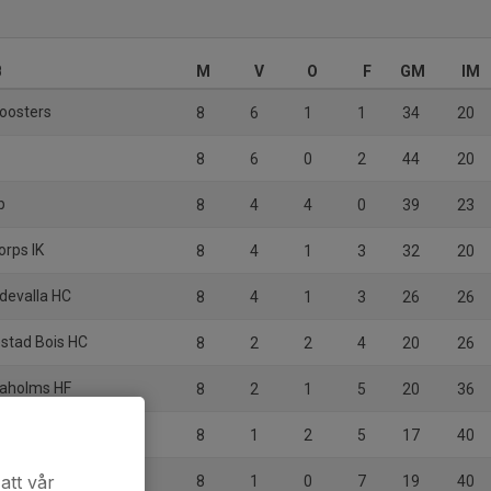
B
M
V
O
F
GM
IM
Roosters
8
6
1
1
34
20
8
6
0
2
44
20
b
8
4
4
0
39
23
orps IK
8
4
1
3
32
20
devalla HC
8
4
1
3
26
26
stad Bois HC
8
2
2
4
20
26
idaholms HF
8
2
1
5
20
36
8
1
2
5
17
40
att vår
8
1
0
7
19
40