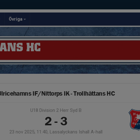
Övriga
ANS HC
lricehamns IF/Nittorps IK - Trollhättans HC
U18 Division 2 Herr Syd B
2 - 3
23 nov 2025, 11:40, Lassalyckans Ishall A-hall