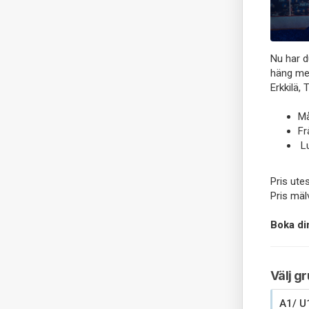
Nu har d
häng med
Erkkilä,
Må
Fr
Lu
Pris ute
Pris mäl
Boka di
Välj g
A1/ U