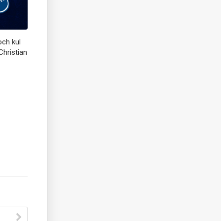
och kul
hristian