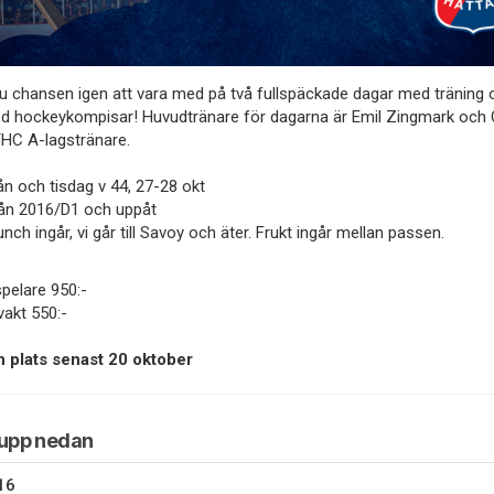
u chansen igen att vara med på två fullspäckade dagar med träning 
 hockeykompisar! Huvudtränare för dagarna är Emil Zingmark och C
 THC A-lagstränare.
n och tisdag v 44, 27-28 okt
ån 2016/D1 och uppåt
nch ingår, vi går till Savoy och äter. Frukt ingår mellan passen.
spelare 950:-
vakt 550:-
n plats senast 20 oktober
rupp nedan
16