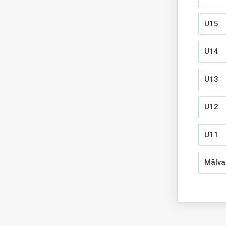
U15
U14
U13
U12
U11
Målva